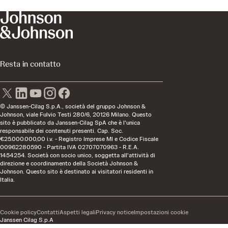
Resta in contatto
© Janssen-Cilag S.p.A., società del gruppo Johnson &
Johnson, viale Fulvio Testi 280/6, 20126 Milano. Questo
sito è pubblicato da Janssen-Cilag SpA che è l'unica
responsabile dei contenuti presenti. Cap. Soc.
€25.000.000,00 i.v. - Registro Imprese MI e Codice Fiscale
00962280590 - Partita IVA 02707070963 - R.E.A.
1454254. Società con socio unico, soggetta all'attività di
direzione e coordinamento della Società Johnson &
Johnson. Questo sito è destinato ai visitatori residenti in
Italia.
Cookie policy
Contatti
Aspetti legali
Privacy notice
Impostazioni cookie
Janssen Cilag S.p.A