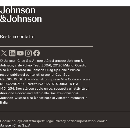
Resta in contatto
© Janssen-Cilag S.p.A., società del gruppo Johnson &
Johnson, viale Fulvio Testi 280/6, 20126 Milano. Questo
sito è pubblicato da Janssen-Cilag SpA che è l'unica
responsabile dei contenuti presenti. Cap. Soc.
€25.000.000,00 i.v. - Registro Imprese MI e Codice Fiscale
00962280590 - Partita IVA 02707070963 - R.E.A.
1454254. Società con socio unico, soggetta all'attività di
direzione e coordinamento della Società Johnson &
Johnson. Questo sito è destinato ai visitatori residenti in
Italia.
Cookie policy
Contatti
Aspetti legali
Privacy notice
Impostazioni cookie
Janssen Cilag S.p.A