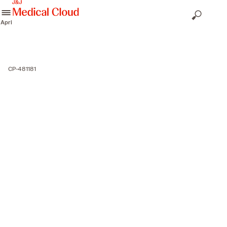
skip to content
Apri
CP-481181