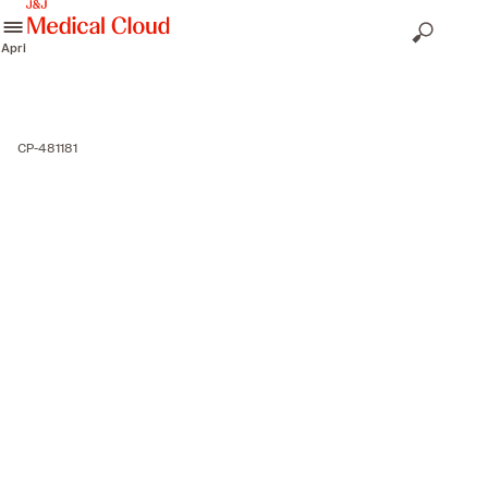
skip to content
Apri
CP-481181