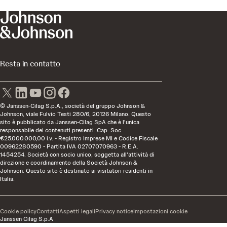
Resta in contatto
© Janssen-Cilag S.p.A., società del gruppo Johnson &
Johnson, viale Fulvio Testi 280/6, 20126 Milano. Questo
sito è pubblicato da Janssen-Cilag SpA che è l'unica
responsabile dei contenuti presenti. Cap. Soc.
€25.000.000,00 i.v. - Registro Imprese MI e Codice Fiscale
00962280590 - Partita IVA 02707070963 - R.E.A.
1454254. Società con socio unico, soggetta all'attività di
direzione e coordinamento della Società Johnson &
Johnson. Questo sito è destinato ai visitatori residenti in
Italia.
Cookie policy
Contatti
Aspetti legali
Privacy notice
Impostazioni cookie
Janssen Cilag S.p.A