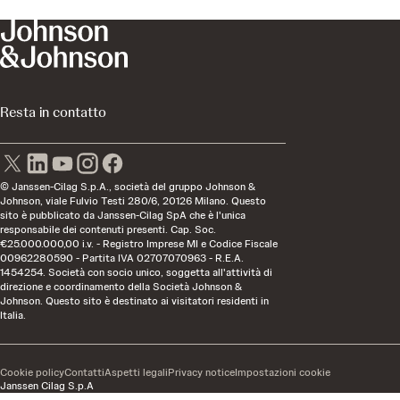
Resta in contatto
© Janssen-Cilag S.p.A., società del gruppo Johnson &
Johnson, viale Fulvio Testi 280/6, 20126 Milano. Questo
sito è pubblicato da Janssen-Cilag SpA che è l'unica
responsabile dei contenuti presenti. Cap. Soc.
€25.000.000,00 i.v. - Registro Imprese MI e Codice Fiscale
00962280590 - Partita IVA 02707070963 - R.E.A.
1454254. Società con socio unico, soggetta all'attività di
direzione e coordinamento della Società Johnson &
Johnson. Questo sito è destinato ai visitatori residenti in
Italia.
Cookie policy
Contatti
Aspetti legali
Privacy notice
Impostazioni cookie
Janssen Cilag S.p.A