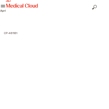
skip to content
Apri
CP-481181