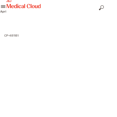
skip to content
Apri
CP-481181