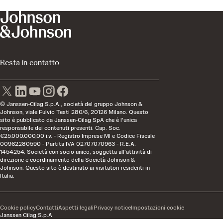
Resta in contatto
© Janssen-Cilag S.p.A., società del gruppo Johnson &
Johnson, viale Fulvio Testi 280/6, 20126 Milano. Questo
sito è pubblicato da Janssen-Cilag SpA che è l'unica
responsabile dei contenuti presenti. Cap. Soc.
€25.000.000,00 i.v. - Registro Imprese MI e Codice Fiscale
00962280590 - Partita IVA 02707070963 - R.E.A.
1454254. Società con socio unico, soggetta all'attività di
direzione e coordinamento della Società Johnson &
Johnson. Questo sito è destinato ai visitatori residenti in
Italia.
Cookie policy
Contatti
Aspetti legali
Privacy notice
Impostazioni cookie
Janssen Cilag S.p.A