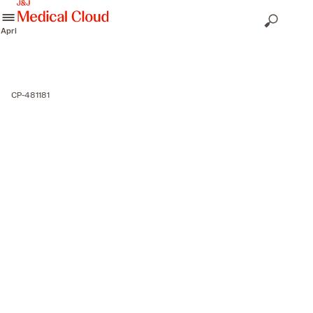
skip to content
Apri
CP-481181