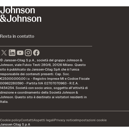
Resta in contatto
© Janssen-Cilag S.p.A., società del gruppo Johnson &
Johnson, viale Fulvio Testi 280/6, 20126 Milano. Questo
sito è pubblicato da Janssen-Cilag SpA che è l'unica
responsabile dei contenuti presenti. Cap. Soc.
€25.000.000,00 i.v. - Registro Imprese MI e Codice Fiscale
00962280590 - Partita IVA 02707070963 - R.E.A.
1454254. Società con socio unico, soggetta all'attività di
direzione e coordinamento della Società Johnson &
Johnson. Questo sito è destinato ai visitatori residenti in
Italia.
Cookie policy
Contatti
Aspetti legali
Privacy notice
Impostazioni cookie
Janssen Cilag S.p.A